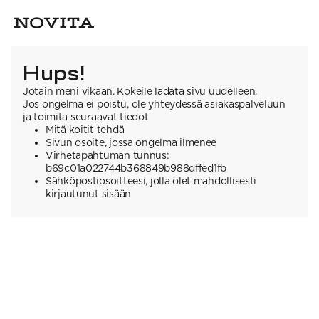
Hups!
Jotain meni vikaan. Kokeile ladata sivu uudelleen.
Jos ongelma ei poistu, ole yhteydessä asiakaspalveluun
ja toimita seuraavat tiedot
Mitä koitit tehdä
Sivun osoite, jossa ongelma ilmenee
Virhetapahtuman tunnus:
b69c01a022744b368849b988dffed1fb
Sähköpostiosoitteesi, jolla olet mahdollisesti
kirjautunut sisään